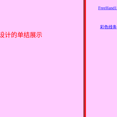
FreeHand1
彩色线条
设计的单结展示