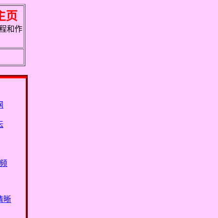
人主页
程和作
网
坛
频
清晰